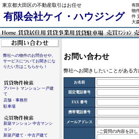
東京都大田区の不動産取引はお任せ
有
物
有限会社ケイ・ハウジング
件
大
お問い合わせ
弊社への物件のお問合せや、
サービスについてお聞きにな
りたい方はこちらから！
弊社へお聞きしたいことがある方
お名前
アパート マンション 一戸建
固定電話番号
て
店舗・事務所
FAX 番号
駐車場
携帯電話番号
メールアドレス
新築マンション 中古マンシ
ョン
↓ご質問の内容を詳
新築戸建て・中古戸建て